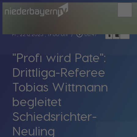
menu
bookmark_border
play_circle_outline
headphones
chrome_reader_mode
Fr., 22.12.2023
, 19:00 Uhr
/
06:47
"Profi wird Pate":
Drittliga-Referee
Tobias Wittmann
begleitet
Schiedsrichter-
Neuling