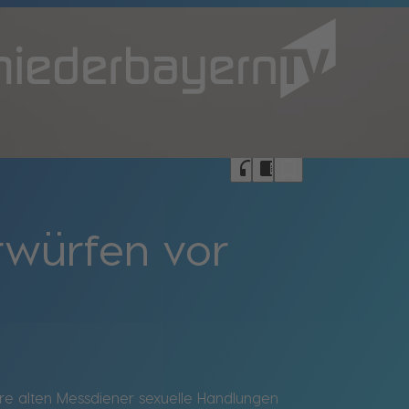
bookmark_border
headphones
chrome_reader_mode
rwürfen vor
re alten Messdiener sexuelle Handlungen