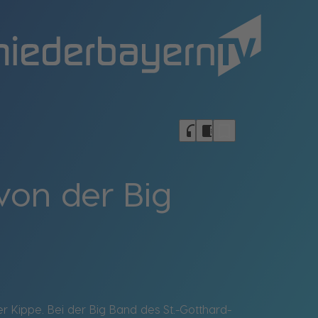
bookmark_border
headphones
chrome_reader_mode
von der Big
er Kippe. Bei der Big Band des St.-Gotthard-