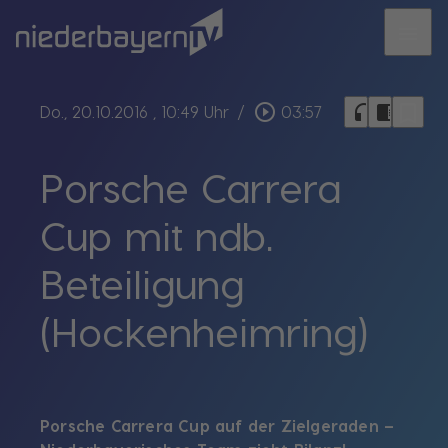
menu
bookmark_border
play_circle_outline
headphones
chrome_reader_mode
Do., 20.10.2016
, 10:49 Uhr
/
03:57
Porsche Carrera
Cup mit ndb.
Beteiligung
(Hockenheimring)
Porsche Carrera Cup auf der Zielgeraden –