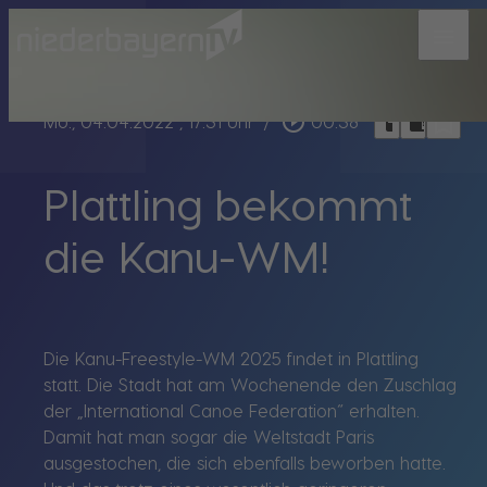
menu
bookmark_border
play_circle_outline
headphones
chrome_reader_mode
Mo., 04.04.2022
, 17:31 Uhr
/
00:38
Plattling bekommt
die Kanu-WM!
Die Kanu-Freestyle-WM 2025 findet in Plattling
statt. Die Stadt hat am Wochenende den Zuschlag
der „International Canoe Federation“ erhalten.
Damit hat man sogar die Weltstadt Paris
ausgestochen, die sich ebenfalls beworben hatte.