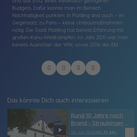
Und das trotz eines wesentlich geringeren
Budgets. Dafür konnte man im Bereich
Nachhaltigkeit punkten. In Plattling sind auch – im
Gegensatz zu Paris – keine Umbaumaßnahmen
nötig. Die Stadt Plattling hat bereits Erfahrung mit
großen Kanu-Wettkämpfen, im Jahr 2011 war man
bereits Ausrichter der WM, sowie 2016 der EM.
Das könnte Dich auch interessieren
Rund 10 Jahre nach
Brand - Straubinger
Rathaus hat sein
bookmark_border
24. Juli 2026
00:35 Min.