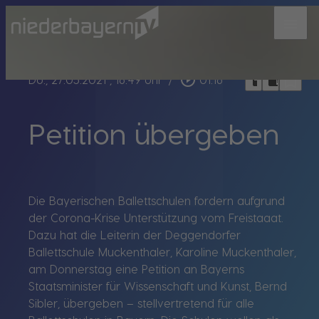
menu
bookmark_border
play_circle_outline
headphones
chrome_reader_mode
Do., 27.05.2021
, 16:49 Uhr
/
01:16
Petition übergeben
Die Bayerischen Ballettschulen fordern aufgrund
der Corona-Krise Unterstützung vom Freistaaat.
Dazu hat die Leiterin der Deggendorfer
Ballettschule Muckenthaler, Karoline Muckenthaler,
am Donnerstag eine Petition an Bayerns
Staatsminister für Wissenschaft und Kunst, Bernd
Sibler, übergeben – stellvertretend für alle