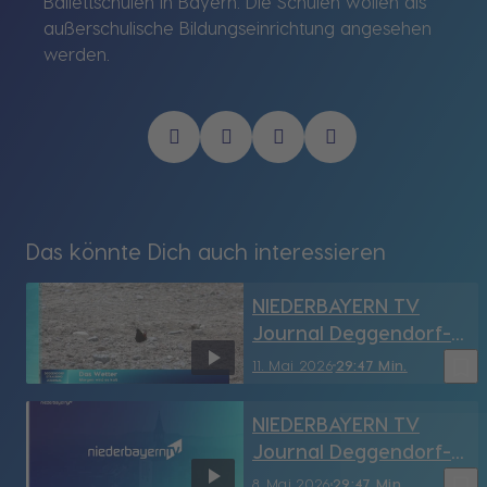
Ballettschulen in Bayern. Die Schulen wollen als
außerschulische Bildungseinrichtung angesehen
werden.
Das könnte Dich auch interessieren
NIEDERBAYERN TV
Journal Deggendorf-
Straubing vom
bookmark_border
11. Mai 2026
29:47 Min.
11.05.2026
NIEDERBAYERN TV
Journal Deggendorf-
Straubing vom
bookmark_border
8. Mai 2026
29:47 Min.