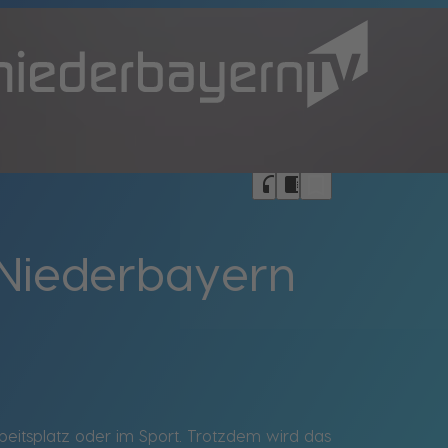
bookmark_border
headphones
chrome_reader_mode
 Niederbayern
beitsplatz oder im Sport. Trotzdem wird das