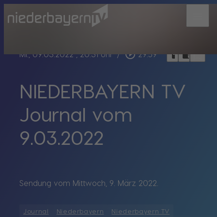
menu
bookmark_border
play_circle_outline
headphones
chrome_reader_mode
Mi., 09.03.2022
, 20:31 Uhr
/
29:59
NIEDERBAYERN TV
Journal vom
9.03.2022
Sendung vom Mittwoch, 9. März 2022.
Journal
Niederbayern
Niederbayern TV