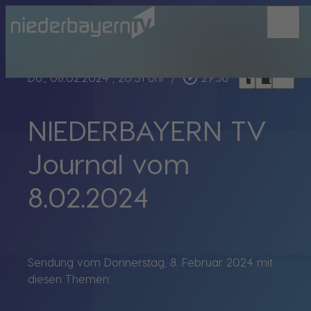
menu
bookmark_border
play_circle_outline
headphones
chrome_reader_mode
Do., 08.02.2024
, 20:31 Uhr
/
29:56
NIEDERBAYERN TV
Journal vom
8.02.2024
Sendung vom Donnerstag, 8. Februar 2024 mit
diesen Themen: