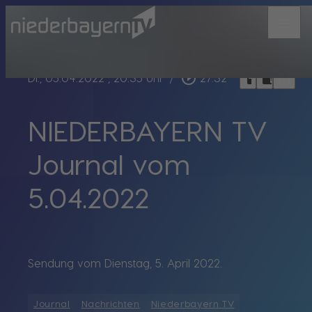
menu
bookmark_border
play_circle_outline
headphones
chrome_reader_mode
Di., 05.04.2022
, 20:35 Uhr
/
27:32
NIEDERBAYERN TV
Journal vom
5.04.2022
Sendung vom Dienstag, 5. April 2022.
Journal
Nachrichten
Niederbayern TV