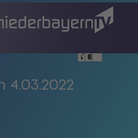
bookmark_border
headphones
chrome_reader_mode
 4.03.2022