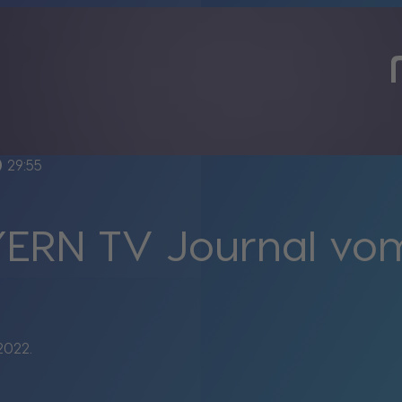
line
29:55
ERN TV Journal vom
2022.