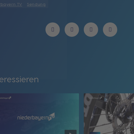
rbayern TV
Sendung
eressieren