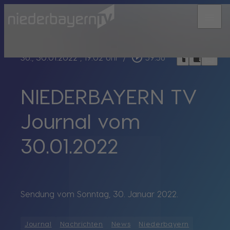
menu
bookmark_border
play_circle_outline
headphones
chrome_reader_mode
So., 30.01.2022
, 19:02 Uhr
/
59:56
NIEDERBAYERN TV
Journal vom
30.01.2022
Sendung vom Sonntag, 30. Januar 2022.
Journal
Nachrichten
News
Niederbayern