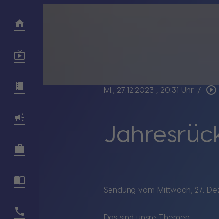
play_circle_outline
Mi., 27.12.2023
, 20:31 Uhr
/
Jahresrück
Sendung vom Mittwoch, 27. D
Das sind unsre Themen: