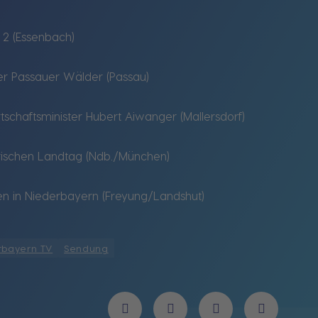
 2 (Essenbach)
r Passauer Wälder (Passau)
tschaftsminister Hubert Aiwanger (Mallersdorf)
erischen Landtag (Ndb./München)
en in Niederbayern (Freyung/Landshut)
rbayern TV
Sendung