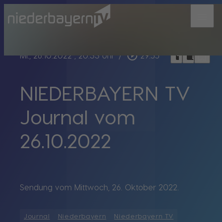
menu
bookmark_border
play_circle_outline
headphones
chrome_reader_mode
Mi., 26.10.2022
, 20:33 Uhr
/
29:55
NIEDERBAYERN TV
Journal vom
26.10.2022
Sendung vom Mittwoch, 26. Oktober 2022.
Journal
Niederbayern
Niederbayern TV