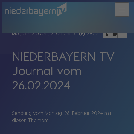
menu
bookmark_border
play_circle_outline
headphones
chrome_reader_mode
Mo., 26.02.2024
, 20:31 Uhr
/
29:57
NIEDERBAYERN TV
Journal vom
26.02.2024
Sendung vom Montag, 26. Februar 2024 mit
diesen Themen: