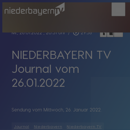
menu
bookmark_border
play_circle_outline
headphones
chrome_reader_mode
Mi., 26.01.2022
, 20:31 Uhr
/
29:58
NIEDERBAYERN TV
Journal vom
26.01.2022
Sendung vom Mittwoch, 26. Januar 2022.
Journal
Niederbayern
Niederbayern TV