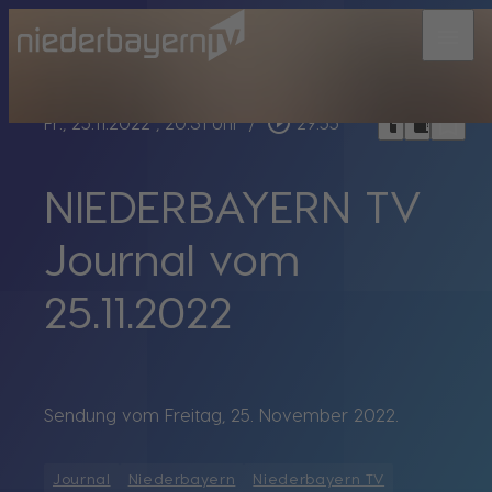
menu
bookmark_border
play_circle_outline
headphones
chrome_reader_mode
Fr., 25.11.2022
, 20:31 Uhr
/
29:55
NIEDERBAYERN TV
Journal vom
25.11.2022
Sendung vom Freitag, 25. November 2022.
Journal
Niederbayern
Niederbayern TV