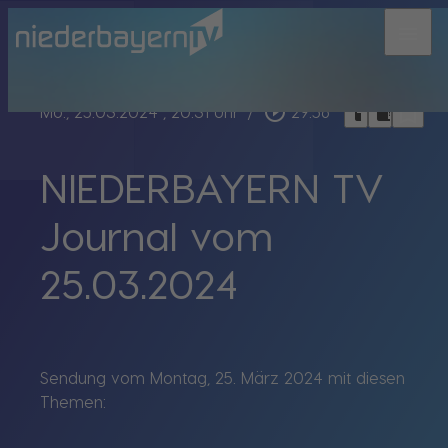
menu
bookmark_border
play_circle_outline
headphones
chrome_reader_mode
Mo., 25.03.2024
, 20:31 Uhr
/
29:56
NIEDERBAYERN TV
Journal vom
25.03.2024
Sendung vom Montag, 25. März 2024 mit diesen
Themen: