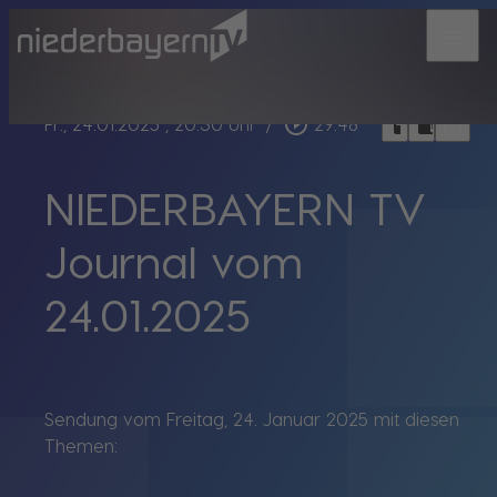
menu
bookmark_border
play_circle_outline
headphones
chrome_reader_mode
Fr., 24.01.2025
, 20:30 Uhr
/
29:48
NIEDERBAYERN TV
Journal vom
24.01.2025
Sendung vom Freitag, 24. Januar 2025 mit diesen
Themen: