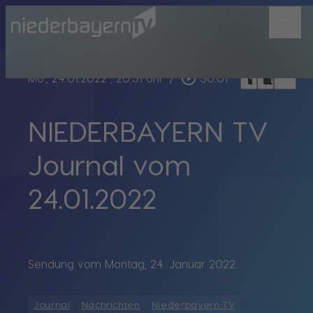
menu
bookmark_border
play_circle_outline
headphones
chrome_reader_mode
Mo., 24.01.2022
, 20:31 Uhr
/
30:01
NIEDERBAYERN TV
Journal vom
24.01.2022
Sendung vom Montag, 24. Januar 2022.
Journal
Nachrichten
Niederbayern TV