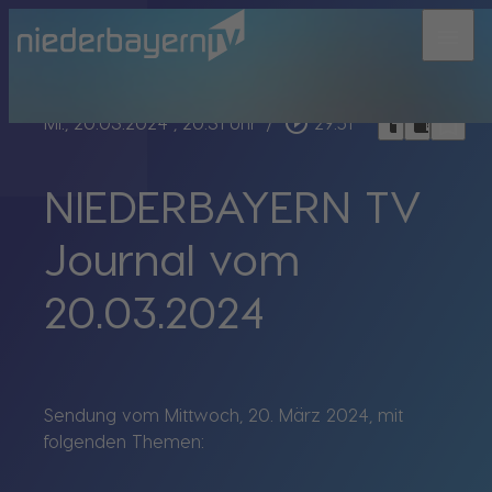
menu
bookmark_border
play_circle_outline
headphones
chrome_reader_mode
Mi., 20.03.2024
, 20:31 Uhr
/
29:51
NIEDERBAYERN TV
Journal vom
20.03.2024
Sendung vom Mittwoch, 20. März 2024, mit
folgenden Themen: