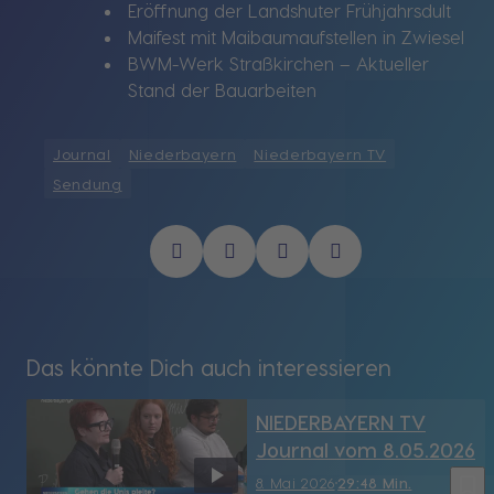
Eröffnung der Landshuter Frühjahrsdult
Maifest mit Maibaumaufstellen in Zwiesel
BWM-Werk Straßkirchen – Aktueller
Stand der Bauarbeiten
Journal
Niederbayern
Niederbayern TV
Sendung
Das könnte Dich auch interessieren
NIEDERBAYERN TV
Journal vom 8.05.2026
bookmark_border
8. Mai 2026
29:48 Min.