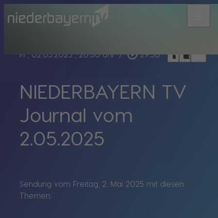
menu
bookmark_border
play_circle_outline
headphones
chrome_reader_mode
Fr., 02.05.2025
, 20:30 Uhr
/
29:50
NIEDERBAYERN TV
Journal vom
2.05.2025
Sendung vom Freitag, 2. Mai 2025 mit diesen
Themen: