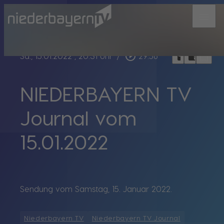
menu
bookmark_border
play_circle_outline
headphones
chrome_reader_mode
Sa., 15.01.2022
, 20:31 Uhr
/
29:56
NIEDERBAYERN TV
Journal vom
15.01.2022
Sendung vom Samstag, 15. Januar 2022.
Niederbayern TV
Niederbayern TV Journal