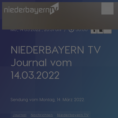
menu
bookmark_border
play_circle_outline
headphones
chrome_reader_mode
Mo., 14.03.2022
, 20:31 Uhr
/
30:00
NIEDERBAYERN TV
Journal vom
14.03.2022
Sendung vom Montag, 14. März 2022.
Journal
Nachrichten
Niederbayern TV