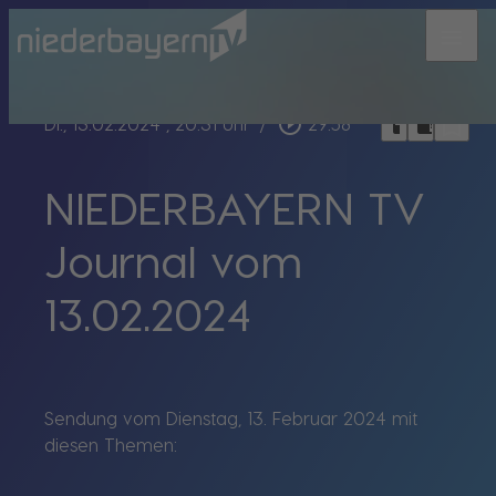
menu
bookmark_border
play_circle_outline
headphones
chrome_reader_mode
Di., 13.02.2024
, 20:31 Uhr
/
29:58
NIEDERBAYERN TV
Journal vom
13.02.2024
Sendung vom Dienstag, 13. Februar 2024 mit
diesen Themen: