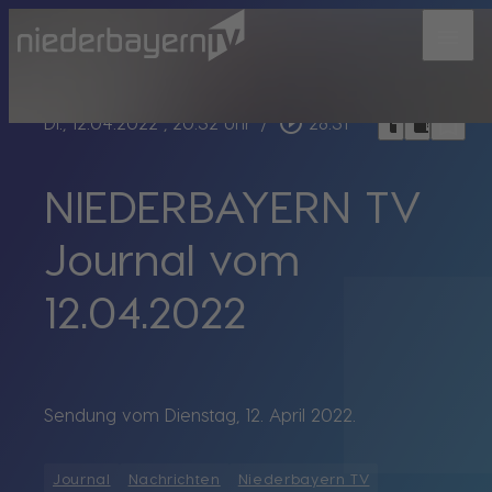
menu
bookmark_border
play_circle_outline
headphones
chrome_reader_mode
Di., 12.04.2022
, 20:32 Uhr
/
28:31
NIEDERBAYERN TV
Journal vom
12.04.2022
Sendung vom Dienstag, 12. April 2022.
Journal
Nachrichten
Niederbayern TV