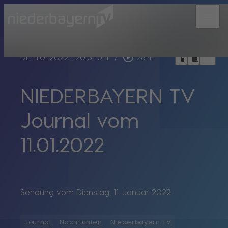
menu
bookmark_border
play_circle_outline
headphones
chrome_reader_mode
Di., 11.01.2022
, 20:31 Uhr
/
28:41
NIEDERBAYERN TV
Journal vom
11.01.2022
Sendung vom Dienstag, 11. Januar 2022.
Journal
Nachrichten
Niederbayern TV