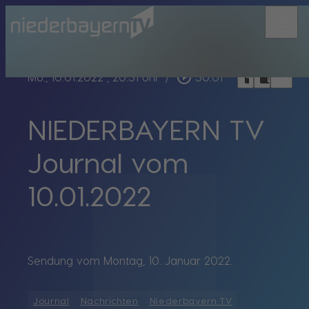
menu
bookmark_border
play_circle_outline
headphones
chrome_reader_mode
Mo., 10.01.2022
, 20:31 Uhr
/
30:01
NIEDERBAYERN TV
Journal vom
10.01.2022
Sendung vom Montag, 10. Januar 2022.
Journal
Nachrichten
Niederbayern TV