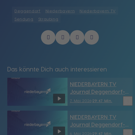
Deggendorf
Niederbayern
Niederbayern TV
Sendung
Straubing
Das könnte Dich auch interessieren
NIEDERBAYERN TV
Journal Deggendorf-
Straubing vom
bookmark_border
7. Mai 2026
29:47 Min.
7.05.2026
NIEDERBAYERN TV
Journal Deggendorf-
Straubing vom
bookmark_border
6. Mai 2026
29:47 Min.