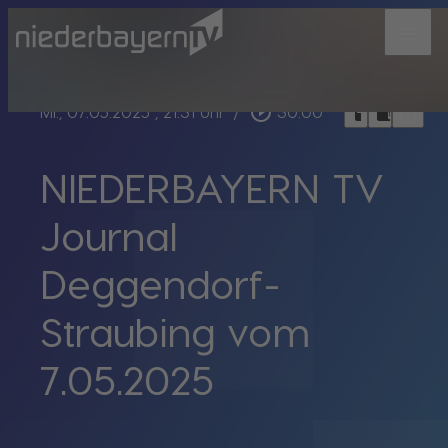
menu
bookmark_border
play_circle_outline
headphones
chrome_reader_mode
Mi., 07.05.2025
, 21:31 Uhr
/
30:00
NIEDERBAYERN TV
Journal
Deggendorf-
Straubing vom
7.05.2025