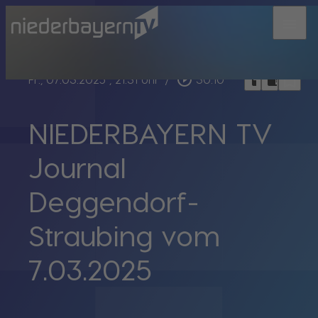
menu
bookmark_border
play_circle_outline
headphones
chrome_reader_mode
Fr., 07.03.2025
, 21:31 Uhr
/
30:10
NIEDERBAYERN TV
Journal
Deggendorf-
Straubing vom
7.03.2025