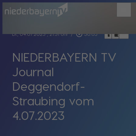
menu
bookmark_border
play_circle_outline
headphones
chrome_reader_mode
Di., 04.07.2023
, 21:31 Uhr
/
30:05
NIEDERBAYERN TV
Journal
Deggendorf-
Straubing vom
4.07.2023