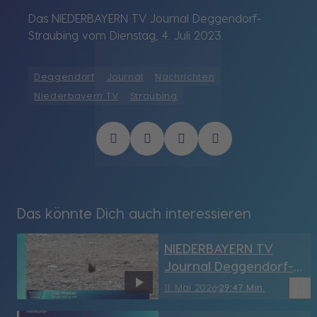
Das NIEDERBAYERN TV Journal Deggendorf-
Straubing vom Dienstag, 4. Juli 2023.
Deggendorf
Journal
Nachrichten
Niederbayern TV
Straubing
Das könnte Dich auch interessieren
NIEDERBAYERN TV
Journal Deggendorf-
Straubing vom
bookmark_border
11. Mai 2026
29:47 Min.
11.05.2026