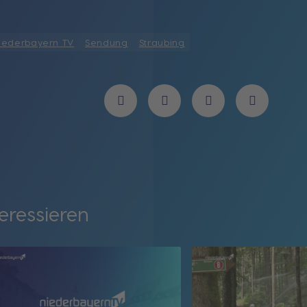
iederbayern TV
Sendung
Straubing
eressieren