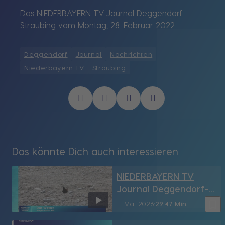
Das NIEDERBAYERN TV Journal Deggendorf-
Straubing vom Montag, 28. Februar 2022.
Deggendorf
Journal
Nachrichten
Niederbayern TV
Straubing
Das könnte Dich auch interessieren
NIEDERBAYERN TV
Journal Deggendorf-
Straubing vom
bookmark_border
11. Mai 2026
29:47 Min.
11.05.2026