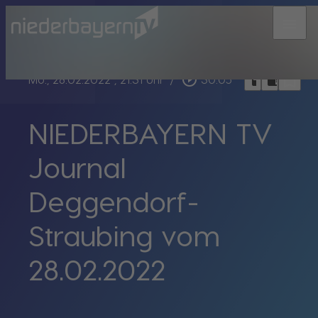
menu
bookmark_border
play_circle_outline
headphones
chrome_reader_mode
Mo., 28.02.2022
, 21:31 Uhr
/
30:05
NIEDERBAYERN TV
Journal
Deggendorf-
Straubing vom
28.02.2022