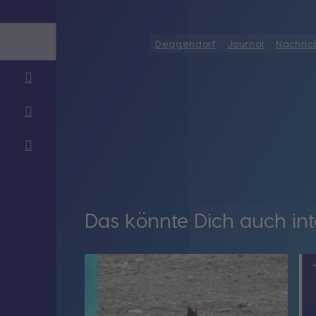
Deggendorf
Journal
Nachric
Das könnte Dich auch int