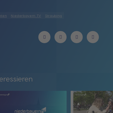
hten
Niederbayern TV
Straubing
eressieren