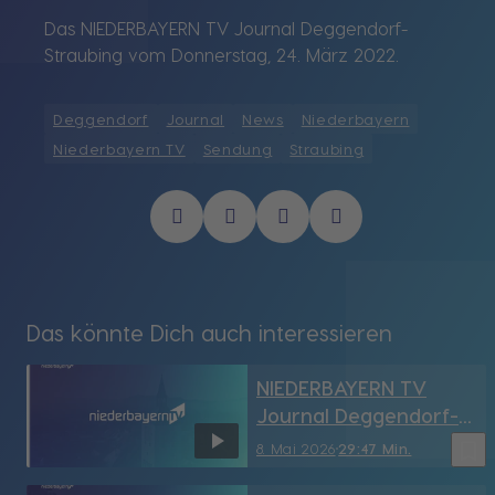
Das NIEDERBAYERN TV Journal Deggendorf-
Straubing vom Donnerstag, 24. März 2022.
Deggendorf
Journal
News
Niederbayern
Niederbayern TV
Sendung
Straubing
Das könnte Dich auch interessieren
NIEDERBAYERN TV
Journal Deggendorf-
Straubing vom
bookmark_border
8. Mai 2026
29:47 Min.
8.05.2026