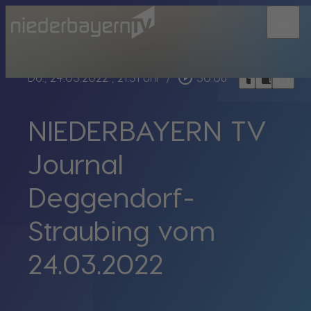
menu
bookmark_border
play_circle_outline
headphones
chrome_reader_mode
Do., 24.03.2022
, 21:31 Uhr
/
30:06
NIEDERBAYERN TV
Journal
Deggendorf-
Straubing vom
24.03.2022