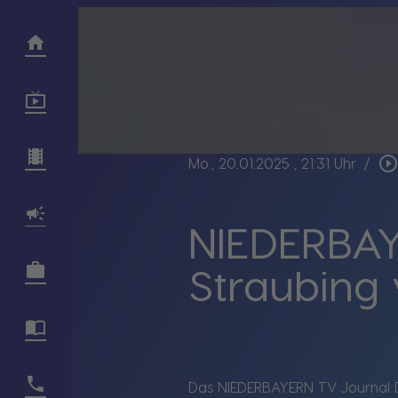
play_circle_outlin
Mo., 20.01.2025
, 21:31 Uhr
/
NIEDERBAY
Straubing
Das NIEDERBAYERN TV Journal 