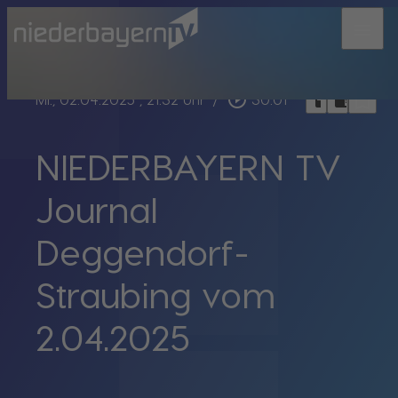
menu
bookmark_border
play_circle_outline
headphones
chrome_reader_mode
Mi., 02.04.2025
, 21:32 Uhr
/
30:01
NIEDERBAYERN TV
Journal
Deggendorf-
Straubing vom
2.04.2025