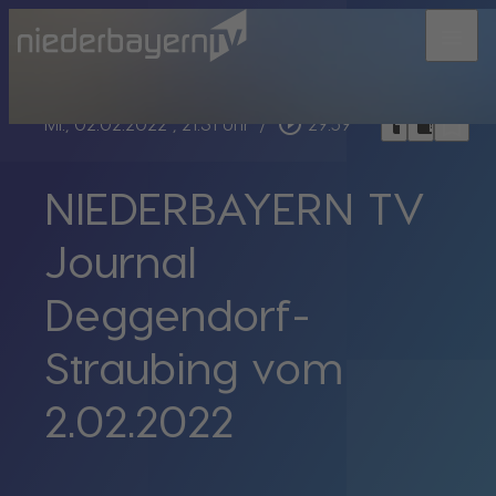
menu
bookmark_border
play_circle_outline
headphones
chrome_reader_mode
Mi., 02.02.2022
, 21:31 Uhr
/
29:59
NIEDERBAYERN TV
Journal
Deggendorf-
Straubing vom
2.02.2022