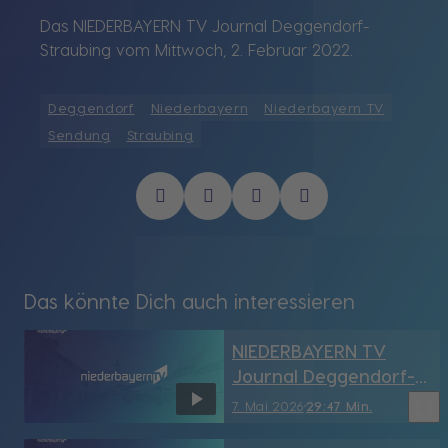
Das NIEDERBAYERN TV Journal Deggendorf-
Straubing vom Mittwoch, 2. Februar 2022.
Deggendorf
Niederbayern
Niederbayern TV
Sendung
Straubing
Das könnte Dich auch interessieren
NIEDERBAYERN TV
Journal Deggendorf-
Straubing vom
bookmark_border
7. Mai 2026
29:47 Min.
7.05.2026