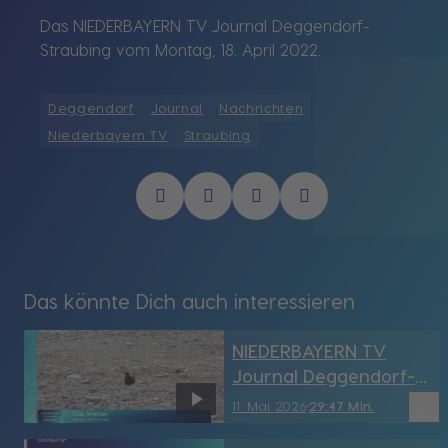
Das NIEDERBAYERN TV Journal Deggendorf-
Straubing vom Montag, 18. April 2022.
Deggendorf
Journal
Nachrichten
Niederbayern TV
Straubing
Das könnte Dich auch interessieren
NIEDERBAYERN TV
Journal Deggendorf-
Straubing vom
bookmark_border
11. Mai 2026
29:47 Min.
11.05.2026