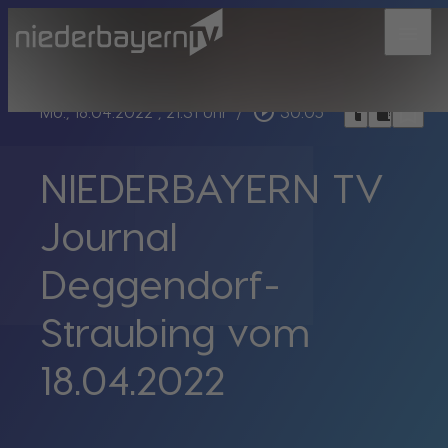
menu
bookmark_border
play_circle_outline
headphones
chrome_reader_mode
Mo., 18.04.2022
, 21:31 Uhr
/
30:05
NIEDERBAYERN TV
Journal
Deggendorf-
Straubing vom
18.04.2022