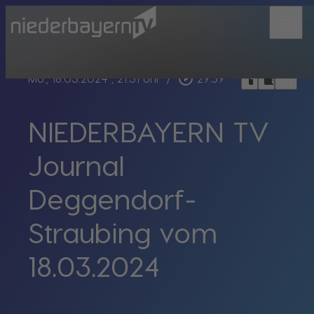
menu
bookmark_border
play_circle_outline
headphones
chrome_reader_mode
Mo., 18.03.2024
, 21:31 Uhr
/
29:59
NIEDERBAYERN TV
Journal
Deggendorf-
Straubing vom
18.03.2024