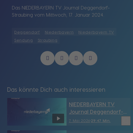
Das NIEDERBAYERN TV Journal Deggendorf-
Straubing vom Mittwoch, 17. Januar 2024.
Deggendorf
Niederbayern
Niederbayern TV
Sendung
Straubing
Das könnte Dich auch interessieren
NIEDERBAYERN TV
Journal Deggendorf-
Straubing vom
bookmark_border
7. Mai 2026
29:47 Min.
7.05.2026