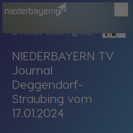
menu
bookmark_border
play_circle_outline
headphones
chrome_reader_mode
Mi., 17.01.2024
, 21:31 Uhr
/
30:05
NIEDERBAYERN TV
Journal
Deggendorf-
Straubing vom
17.01.2024