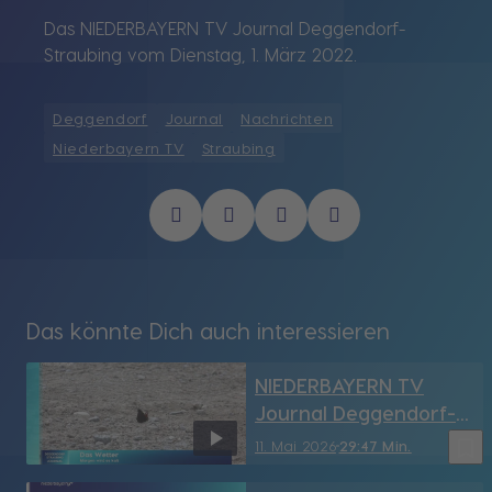
Das NIEDERBAYERN TV Journal Deggendorf-
Straubing vom Dienstag, 1. März 2022.
Deggendorf
Journal
Nachrichten
Niederbayern TV
Straubing
Das könnte Dich auch interessieren
NIEDERBAYERN TV
Journal Deggendorf-
Straubing vom
bookmark_border
11. Mai 2026
29:47 Min.
11.05.2026