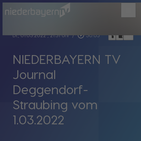
menu
bookmark_border
play_circle_outline
headphones
chrome_reader_mode
Di., 01.03.2022
, 21:31 Uhr
/
30:05
NIEDERBAYERN TV
Journal
Deggendorf-
Straubing vom
1.03.2022