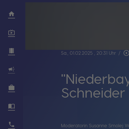
play_circle_outl
Sa., 01.02.2025
, 20:31 Uhr
/
"Niederba
Schneider
Moderatorin Susanne Smolej Wi