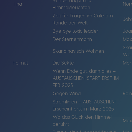
Wintermagie und
Tina
Nor
Himmelsleuchten
Zeit für Fragen im Cafe am
Joh
Rande der Welt
Bye bye toxic leader
Joa
Der Sternenmann
Max
Ska
Skandinavisch Wohnen
Wo
Helmut
Die Sekte
Mari
Wenn Ende gut, dann alles –
AUSTAUSCHEN! START ERST IM
FEB 2025
Gegen Wind
Rei
Stromlinien – AUSTAUSCHEN!
Erscheint erst im März 2025
Wo das Glück den Himmel
Max
berührt