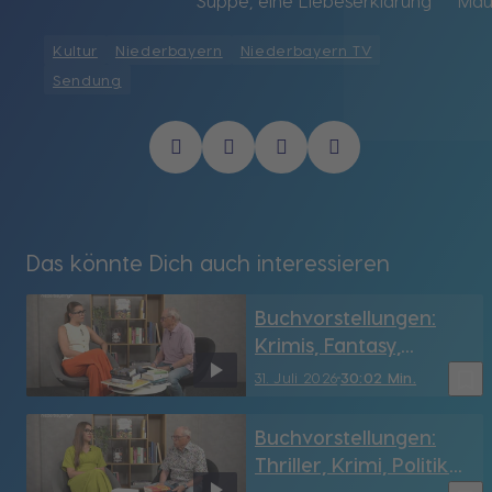
Suppe, eine Liebeserklärung
Mau
Kultur
Niederbayern
Niederbayern TV
Sendung
Das könnte Dich auch interessieren
Buchvorstellungen:
Krimis, Fantasy,
Geschichte & mehr
bookmark_border
31. Juli 2026
30:02 Min.
Buchvorstellungen:
Thriller, Krimi, Politik
und mehr