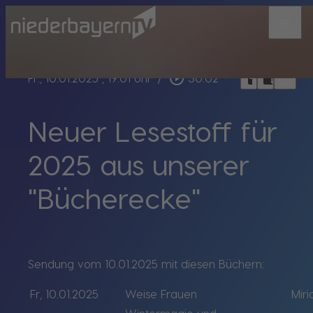
menu
bookmark_border
play_circle_outline
headphones
chrome_reader_mode
Fr., 10.01.2025
, 19:01 Uhr
/
30:02
Neuer Lesestoff für
2025 aus unserer
"Bücherecke"
Sendung vom 10.01.2025 mit diesen Büchern:
Fr, 10.01.2025
Weise Frauen
Miri