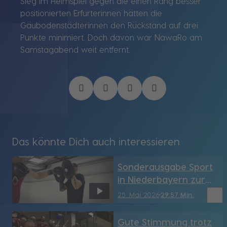
Sieg im Heimspiel gegen die einen Rang besser
positionierten Erfurterinnen hätten die
Gäubodenstädterinnen den Rückstand auf drei
Punkte minimiert. Doch davon war NawaRo am
Samstagabend weit entfernt.
Das könnte Dich auch interessieren
Sonderausgabe Sport
in Niederbayern zur
Relegation
bookmark_border
25. Mai 2026
29:57 Min.
Gute Stimmung trotz