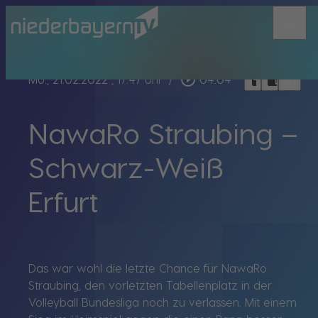
menu
bookmark_border
play_circle_outline
headphones
chrome_reader_mode
Mo., 21.02.2022
, 17:47 Uhr
/
04:04
NawaRo Straubing –
Schwarz-Weiß
Erfurt
Das war wohl die letzte Chance für NawaRo
Straubing, den vorletzten Tabellenplatz in der
Volleyball Bundesliga noch zu verlassen. Mit einem