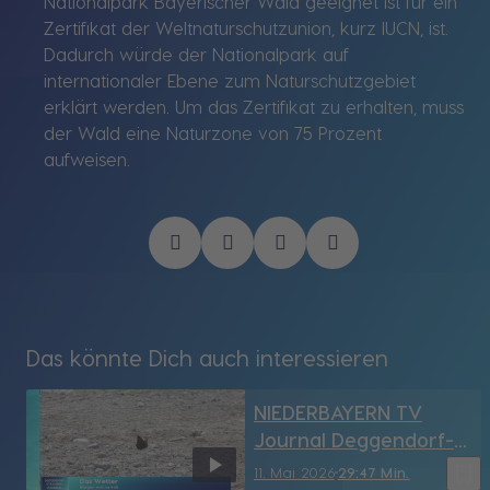
Nationalpark Bayerischer Wald geeignet ist für ein
Zertifikat der Weltnaturschutzunion, kurz IUCN, ist.
Dadurch würde der Nationalpark auf
internationaler Ebene zum Naturschutzgebiet
erklärt werden. Um das Zertifikat zu erhalten, muss
der Wald eine Naturzone von 75 Prozent
aufweisen.
Das könnte Dich auch interessieren
NIEDERBAYERN TV
Journal Deggendorf-
Straubing vom
bookmark_border
11. Mai 2026
29:47 Min.