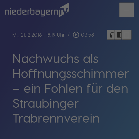
menu
bookmark_border
play_circle_outline
headphones
chrome_reader_mode
Mi., 21.12.2016
, 18:19 Uhr
/
03:58
Nachwuchs als
Hoffnungsschimmer
– ein Fohlen für den
Straubinger
Trabrennverein