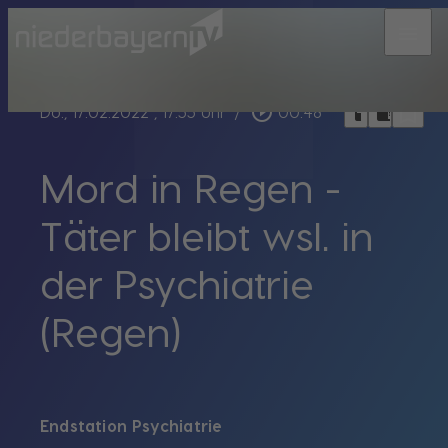
menu
bookmark_border
play_circle_outline
headphones
chrome_reader_mode
Do., 17.02.2022
, 17:55 Uhr
/
00:48
Mord in Regen -
Täter bleibt wsl. in
der Psychiatrie
(Regen)
Endstation Psychiatrie