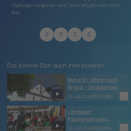
21jährigen beginnen wird, steht aktuell noch nicht
fest.
Das könnte Dich auch interessieren
Rund 10 Jahre nach
Brand - Straubinger
Rathaus hat sein
bookmark_border
24. Juli 2026
00:35 Min.
Türmchen wieder (SR)
Landauer
Faschingsmarkt
möglicherweise vor
bookmark_border
24. Juli 2026
00:54 Min.