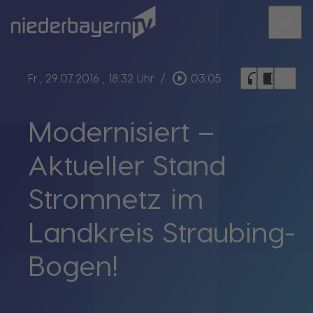
menu
bookmark_border
play_circle_outline
headphones
chrome_reader_mode
Fr., 29.07.2016
, 18:32 Uhr
/
03:05
Modernisiert –
Aktueller Stand
Stromnetz im
Landkreis Straubing-
Bogen!