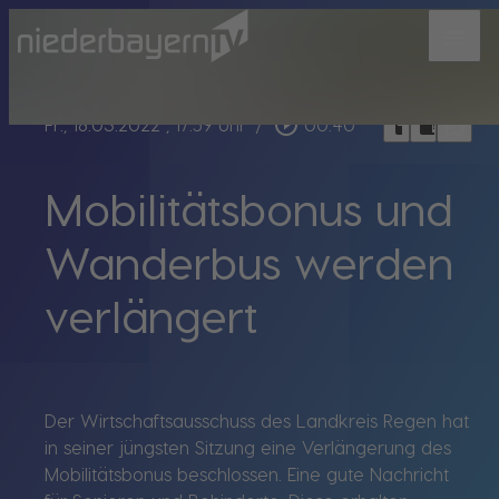
menu
bookmark_border
play_circle_outline
headphones
chrome_reader_mode
Fr., 18.03.2022
, 17:59 Uhr
/
00:40
Mobilitätsbonus und
Wanderbus werden
verlängert
Der Wirtschaftsausschuss des Landkreis Regen hat
in seiner jüngsten Sitzung eine Verlängerung des
Mobilitätsbonus beschlossen. Eine gute Nachricht