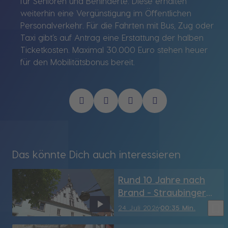
für Senioren und Behinderte. Diese erhalten
weiterhin eine Vergünstigung im Öffentlichen
Personalverkehr. Für die Fahrten mit Bus, Zug oder
Taxi gibt’s auf Antrag eine Erstattung der halben
Ticketkosten. Maximal 30.000 Euro stehen heuer
für den Mobilitätsbonus bereit.
Das könnte Dich auch interessieren
Rund 10 Jahre nach
Brand - Straubinger
Rathaus hat sein
bookmark_border
24. Juli 2026
00:35 Min.
Türmchen wieder (SR)